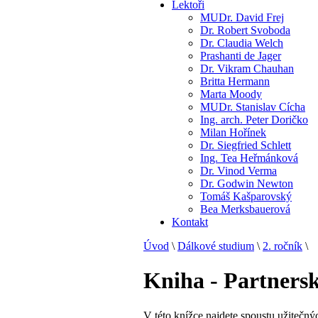
Lektoři
MUDr. David Frej
Dr. Robert Svoboda
Dr. Claudia Welch
Prashanti de Jager
Dr. Vikram Chauhan
Britta Hermann
Marta Moody
MUDr. Stanislav Cícha
Ing. arch. Peter Doričko
Milan Hořínek
Dr. Siegfried Schlett
Ing. Tea Heřmánková
Dr. Vinod Verma
Dr. Godwin Newton
Tomáš Kašparovský
Bea Merksbauerová
Kontakt
Úvod
\
Dálkové studium
\
2. ročník
\
Kniha - Partnersk
V této knížce najdete spoustu užitečnýc