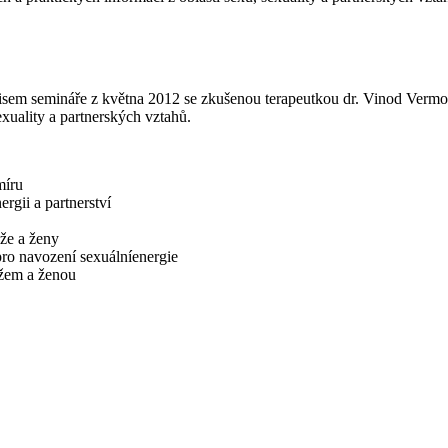
pisem semináře z května 2012 se zkušenou terapeutkou dr. Vinod Vermou
exuality a partnerských vztahů.
míru
rgii a partnerství
že a ženy
 pro navození sexuálníenergie
užem a ženou