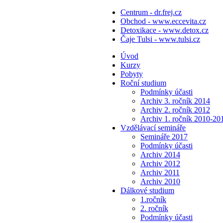
Centrum - dr.frej.cz
Obchod - www.eccevita.cz
Detoxikace - www.detox.cz
Čaje Tulsi - www.tulsi.cz
Úvod
Kurzy
Pobyty
Roční studium
Podmínky účasti
Archiv 3. ročník 2014
Archiv 2. ročník 2012
Archiv 1. ročník 2010-20
Vzdělávací semináře
Semináře 2017
Podmínky účasti
Archiv 2014
Archiv 2012
Archiv 2011
Archiv 2010
Dálkové studium
1.ročník
2. ročník
Podmínky účasti