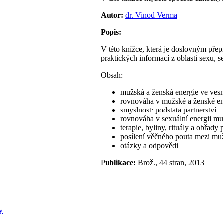
Autor:
dr. Vinod Verma
Popis:
V této knížce, která je doslovným pře
praktických informací z oblasti sexu, s
Obsah:
mužská a ženská energie ve ves
rovnováha v mužské a ženské ene
smyslnost: podstata partnerství
rovnováha v sexuální energii mu
terapie, byliny, rituály a obřady
posílení věčného pouta mezi m
otázky a odpovědi
P
ublikace:
Brož., 44 stran, 2013
y