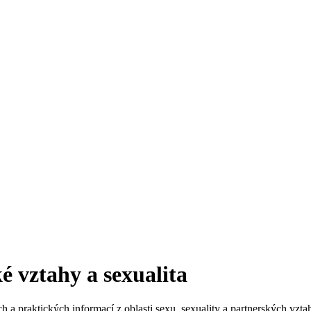
é vztahy a sexualita
h a praktických informací z oblasti sexu, sexuality a partnerských vzta