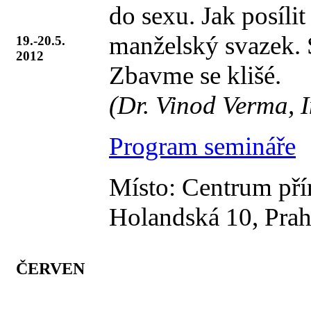
do sexu. Jak posíli
manželský svazek. 
19.-20.5.
2012
Zbavme se klišé.
(Dr. Vinod Verma, I
Program semináře
Místo: Centrum přír
Holandská 10, Prah
ČERVEN