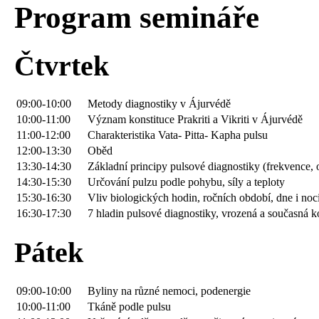
Program semináře
Čtvrtek
09:00-10:00
Metody diagnostiky v Ájurvédě
10:00-11:00
Význam konstituce Prakriti a Vikriti v Ájurvédě
11:00-12:00
Charakteristika Vata- Pitta- Kapha pulsu
12:00-13:30
Oběd
13:30-14:30
Základní principy pulsové diagnostiky (frekvence, 
14:30-15:30
Určování pulzu podle pohybu, síly a teploty
15:30-16:30
Vliv biologických hodin, ročních období, dne i noc
16:30-17:30
7 hladin pulsové diagnostiky, vrozená a současná k
Pátek
09:00-10:00
Byliny na různé nemoci, podenergie
10:00-11:00
Tkáně podle pulsu