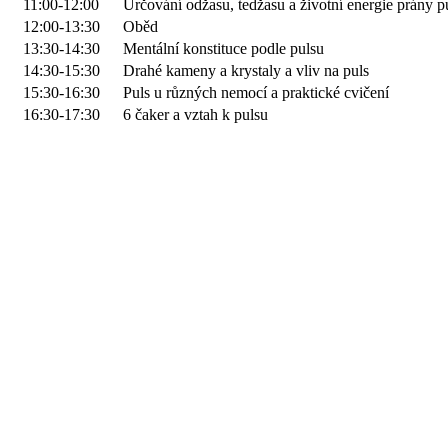
11:00-12:00
Určování odžasu, tedžasu a životní energie prány 
12:00-13:30
Oběd
13:30-14:30
Mentální konstituce podle pulsu
14:30-15:30
Drahé kameny a krystaly a vliv na puls
15:30-16:30
Puls u různých nemocí a praktické cvičení
16:30-17:30
6 čaker a vztah k pulsu