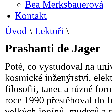
Bea Merksbauerová
Kontakt
Úvod
\
Lektoři
\
Prashanti de Jager
Poté, co vystudoval na uni
kosmické inženýrství, elek
filosofii, tanec a různé fo
roce 1990 přestěhoval do I
velkých jogínů, mudrců a s