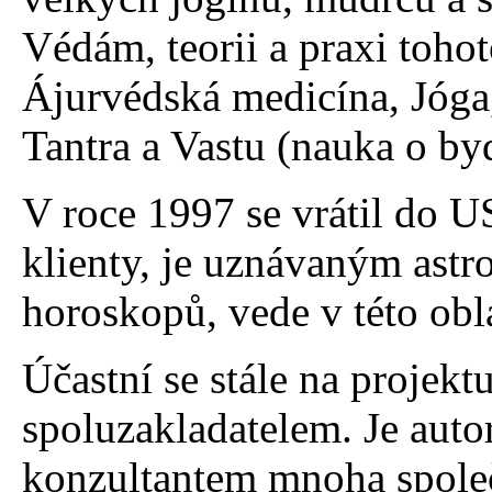
Védám, teorii a praxi tohot
Ájurvédská medicína, Jóga,
Tantra a Vastu (nauka o byd
V roce 1997 se vrátil do U
klienty, je uznávaným astr
horoskopů, vede v této obl
Účastní se stále na projekt
spoluzakladatelem. Je auto
konzultantem mnoha společ