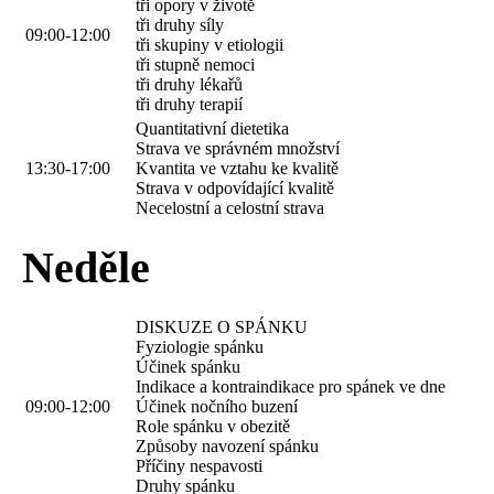
tři opory v životě
tři druhy síly
09:00-12:00
tři skupiny v etiologii
tři stupně nemoci
tři druhy lékařů
tři druhy terapií
Quantitativní dietetika
Strava ve správném množství
13:30-17:00
Kvantita ve vztahu ke kvalitě
Strava v odpovídající kvalitě
Necelostní a celostní strava
Neděle
DISKUZE O SPÁNKU
Fyziologie spánku
Účinek spánku
Indikace a kontraindikace pro spánek ve dne
09:00-12:00
Účinek nočního buzení
Role spánku v obezitě
Způsoby navození spánku
Příčiny nespavosti
Druhy spánku